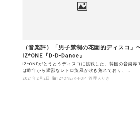
（音楽評）「男子禁制の花園的ディスコ」
IZ*ONE『D-D-Dance』
IZ*ONEがとうとうディスコに挑戦した。韓国の音楽界
は昨年から猛烈なレトロ旋風が吹き荒れており、...
2021年2月2日
IZ*ONE
/
K-POP
管理人りき